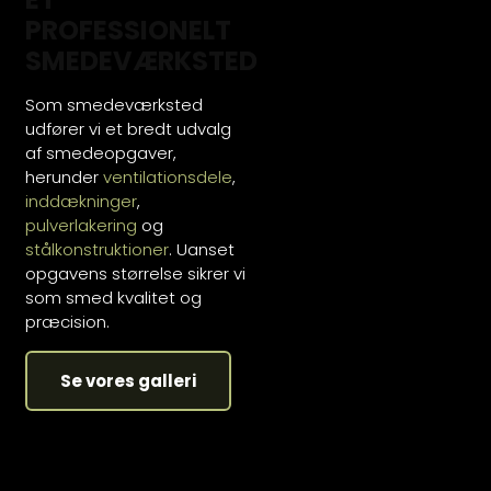
PROFESSIONELT
SMEDEVÆRKSTED
Som smedeværksted
udfører vi et bredt udvalg
af smedeopgaver,
herunder
ventilationsdele
,
inddækninger
,
pulverlakering
og
stålkonstruktioner
. Uanset
opgavens størrelse sikrer vi
som smed kvalitet og
præcision.
Se vores galleri