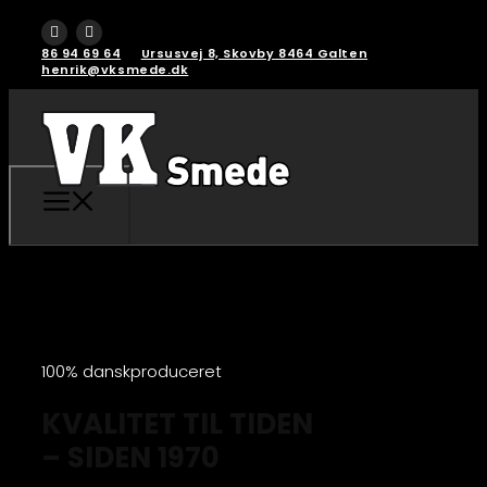
86 94 69 64
Ursusvej 8, Skovby 8464 Galten
henrik@vksmede.dk
100% danskproduceret
KVALITET TIL TIDEN
– SIDEN 1970