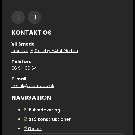
KONTAKT OS
​​VK Smede
Ursusvej 8, Skovby 8464 Galten
Telefon:
86 94 69 64
E-mail:
henrik@vksmede.dk
NAVIGATION
Pulverlakering
F
Stålkonstruktioner
M
Galleri
E