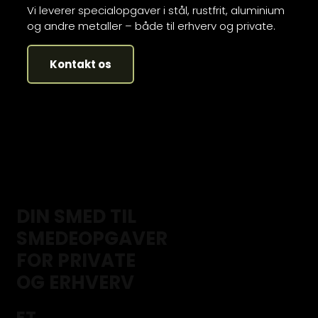
Vi leverer specialopgaver i stål, rustfrit, aluminium
og andre metaller – både til erhverv og private.
Kontakt os
DIN SMED TIL
SMEDEOPGAVER
FOR PRIVATE
OG ERHVERV
ET