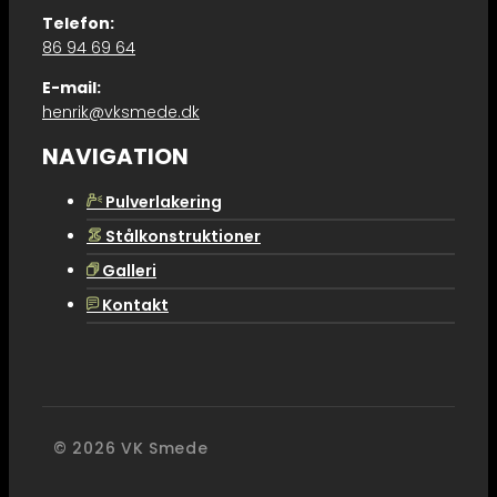
Telefon:
86 94 69 64
E-mail:
henrik@vksmede.dk
NAVIGATION
Pulverlakering
F
Stålkonstruktioner
M
Galleri
E
Kontakt
J
© 2026 ​​VK Smede