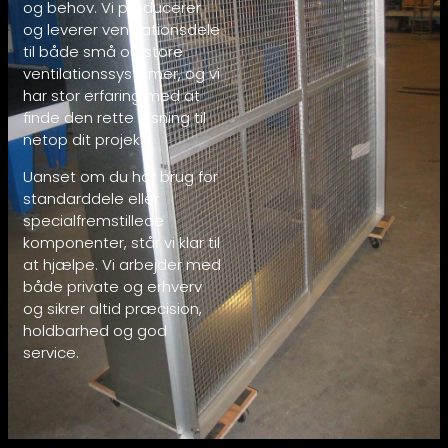
og behov. Vi producerer
og leverer ventilationsdele
til både små og store
ventilationssystemer, og vi
har stor erfaring med at
finde den rette løsning til
netop dit projekt.
Uanset om du har brug for
standarddele eller
specialfremstillede
komponenter, står vi klar til
at hjælpe. Vi arbejder med
både private og erhverv
og sikrer altid præcision,
holdbarhed og god
service.