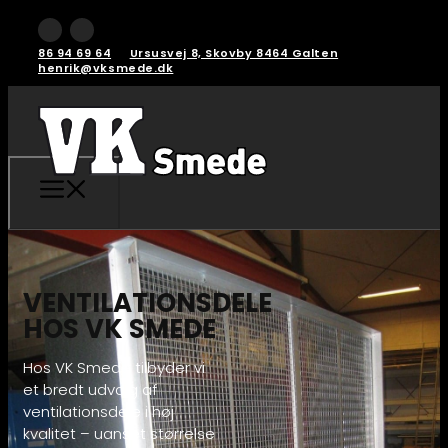
86 94 69 64
Ursusvej 8, Skovby 8464 Galten
henrik@vksmede.dk
VENTILATIONSDELE
HOS VK SMEDE
Hos VK Smede tilbyder vi
et bredt udvalg af
ventilationsdele i høj
kvalitet – uanset størrelse